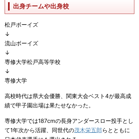
出身チームや出身校
松戸ボーイズ
↓
流山ボーイズ
↓
専修大学松戸高等学校
↓
専修大学
高校時代は県大会優勝、関東大会ベスト4が最高成
績で甲子園出場は果たせなかった。
専修大学では187cmの長身アンダースロー投手とし
て1年次から活躍、同世代の
茂木栄五郎
らとともに