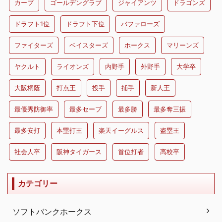
カープ
ゴールデングラブ
ジャイアンツ
ドラゴンズ
ドラフト1位
ドラフト下位
バファローズ
ファイターズ
ベイスターズ
ホークス
マリーンズ
ヤクルト
ライオンズ
内野手
外野手
大学卒
大阪桐蔭
打点王
投手
捕手
新人王
最優秀防御率
最多セーブ
最多勝
最多奪三振
最多安打
本塁打王
楽天イーグルス
盗塁王
社会人卒
阪神タイガース
首位打者
高校卒
カテゴリー
ソフトバンクホークス